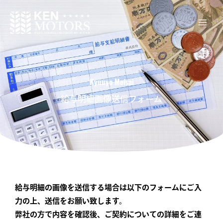
内
容
を
ス
キ
ッ
Kyuuyo Meisai
プ
給与明細画像送信フォーム
給与明細の画像を送信する場合は以下のフォームにご入
力の上、送信をお願い致します。
弊社の方で内容を確認後、ご契約についての詳細をご連